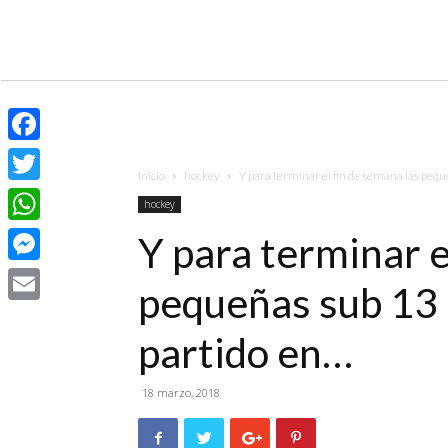
Facebook
Inicio
hockey
Y para terminar el fin de semana las pequ
Twitter
hockey
WhatsApp
Y para terminar e
Messenger
pequeñas sub 13 
Email
partido en…
18 marzo, 2018