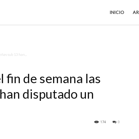
INICIO
AR
eñas sub 13 han...
l fin de semana las
han disputado un
174
0