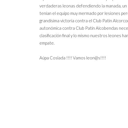
verdaderas leonas defendiendo la manada, un pa
tenían el equipo muy mermado por lesiones per
grandísima victoria contra el Club Patin Alcorc
autonómica contra Club Patín Alcobendas neces
clasificación final y lo mismo nuestros leones h
empate.
Aúpa Coslada !!!! Vamos leon@s!!!!