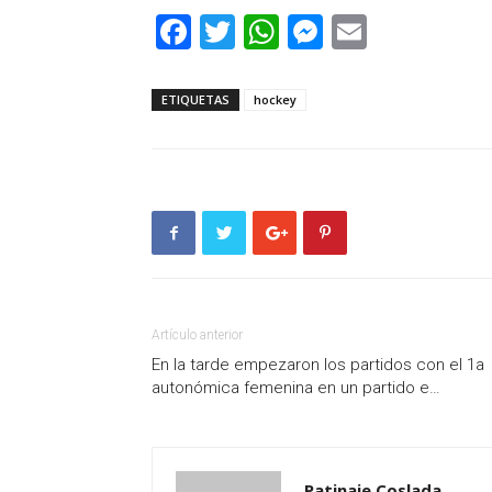
Facebook
Twitter
WhatsApp
Messenger
Email
ETIQUETAS
hockey
Artículo anterior
En la tarde empezaron los partidos con el 1a
autonómica femenina en un partido e…
Patinaje Coslada