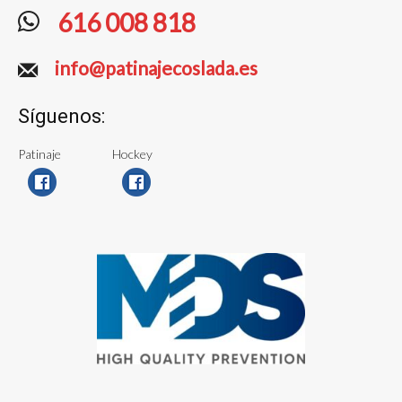
616 008 818
info@patinajecoslada.es
Síguenos:
Patinaje
Hockey