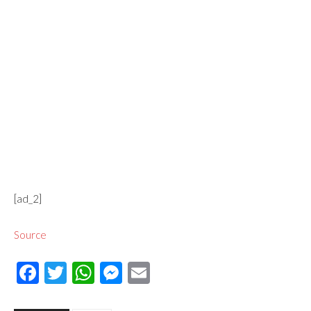
[ad_2]
Source
Facebook
Twitter
WhatsApp
Messenger
Email