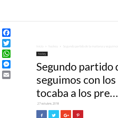
Facebook
Inicio
hockey
Segundo partido de la mañana y seguimos c
Twitter
hockey
WhatsApp
Segundo partido 
Messenger
seguimos con los
Email
tocaba a los pre…
27 octubre, 2018