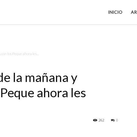
INICIO
AR
on los Peque ahora les...
de la mañana y
 Peque ahora les
262
0