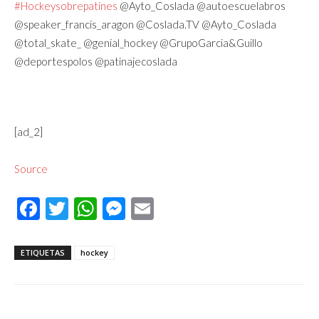
#Hockeysobrepatines
@Ayto_Coslada @autoescuelabros
@speaker_francis_aragon @Coslada.TV @Ayto_Coslada
@total_skate_ @genial_hockey @GrupoGarcia&Guillo
@deportespolos @patinajecoslada
[ad_2]
Source
Facebook
Twitter
WhatsApp
Messenger
Email
ETIQUETAS
hockey