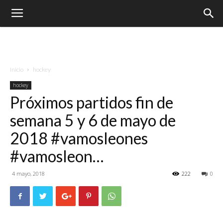
Inicio
hockey
hockey
Próximos partidos fin de
semana 5 y 6 de mayo de
2018 #vamosleones
#vamosleon…
4 mayo, 2018
222
0