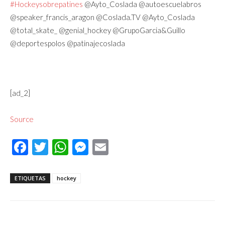
#Hockeysobrepatines
@Ayto_Coslada @autoescuelabros
@speaker_francis_aragon @Coslada.TV @Ayto_Coslada
@total_skate_ @genial_hockey @GrupoGarcia&Guillo
@deportespolos @patinajecoslada
[ad_2]
Source
Facebook
Twitter
WhatsApp
Messenger
Email
ETIQUETAS
hockey