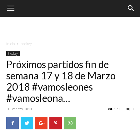
Inicio
hockey
hockey
Próximos partidos fin de
semana 17 y 18 de Marzo
2018 #vamosleones
#vamosleona…
15 marzo, 2018
170
0