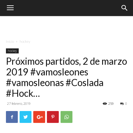
Inicio
hockey
hockey
Próximos partidos, 2 de marzo
2019 #vamosleones
#vamosleonas #Coslada
#Hock…
27 febrero, 2019
259
0