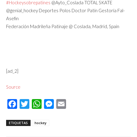
#Hockeysobrepatines
@Ayto_Coslada TOTAL SKATE
@genial_hockey Deportes Polos Doctor Patín Gestoría Fal-
Asefin
Federación Madrileña Patinaje @ Coslada, Madrid, Spain
[ad_2]
Source
Facebook
Twitter
WhatsApp
Messenger
Email
ETIQUETAS
hockey