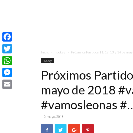
Facebook
Inicio
hockey
Próximos Partidos 11, 12, 13 y 14 de ma
Twitter
hockey
WhatsApp
Próximos Partidos
Messenger
mayo de 2018 #
Email
#vamosleonas #
10 mayo, 2018