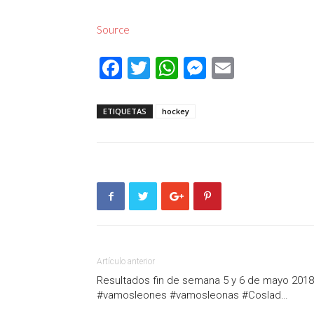
Source
Facebook
Twitter
WhatsApp
Messenger
Email
ETIQUETAS
hockey
Artículo anterior
Resultados fin de semana 5 y 6 de mayo 2018
#vamosleones #vamosleonas #Coslad…