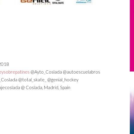
 2018
ysobrepatines
@Ayto_Coslada @autoescuelabros
Coslada @total_skate_ @genial_hockey
ecoslada @ Coslada, Madrid, Spain