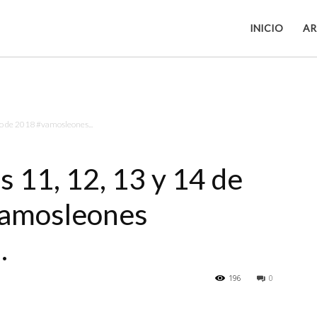
INICIO
AR
yo de 2018 #vamosleones...
 11, 12, 13 y 14 de
vamosleones
…
196
0