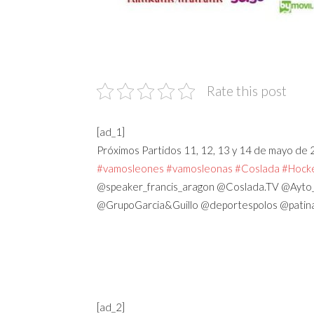
Rate this post
[ad_1]
Próximos Partidos 11, 12, 13 y 14 de mayo de
#vamosleones
#vamosleonas
#Coslada
#Hocke
@speaker_francis_aragon @Coslada.TV @Ayto_
@GrupoGarcia&Guillo @deportespolos @patinaj
[ad_2]