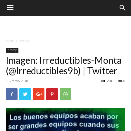
Inicio
hockey
hockey
Imagen: Irreductibles-Monta
(@Irreductibles9b) | Twitter
15 mayo, 2018
298
0