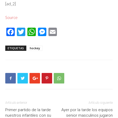
[ad_2]
Source
Facebook
Twitter
WhatsApp
Messenger
Email
ETIQUETAS
hockey
Artículo anterior
Artículo siguiente
Primer partido de la tarde
Ayer por la tarde los equipos
nuestros infantiles con su
senior masculinos jugaron