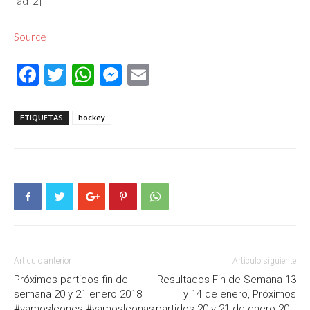
[ad_2]
Source
Facebook
Twitter
WhatsApp
Messenger
Email
ETIQUETAS
hockey
Artículo anterior
Artículo siguiente
Próximos partidos fin de
Resultados Fin de Semana 13
semana 20 y 21 enero 2018
y 14 de enero, Próximos
#vamosleones #vamosleonas
partidos 20 y 21 de enero 20…