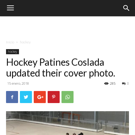
Inicio
hockey
hockey
Hockey Patines Coslada
updated their cover photo.
15 enero, 2018
285
0