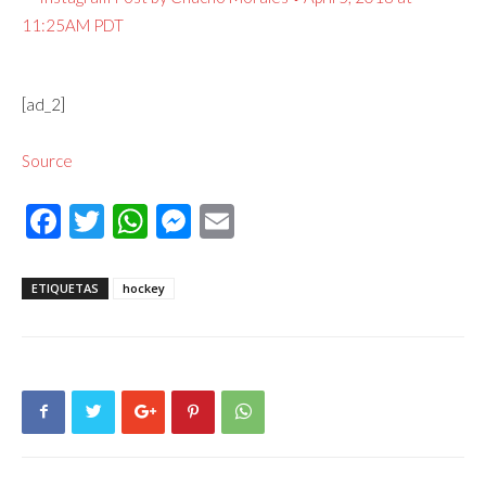
[ad_2]
Source
Facebook
Twitter
WhatsApp
Messenger
Email
ETIQUETAS
hockey