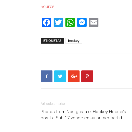
Source
Facebook
Twitter
WhatsApp
Messenger
Email
ETIQUETAS
hockey
Artículo anterior
Photos from Nos gusta el Hockey Hoquei’s
postLa Sub-17 vence en su primer partid…