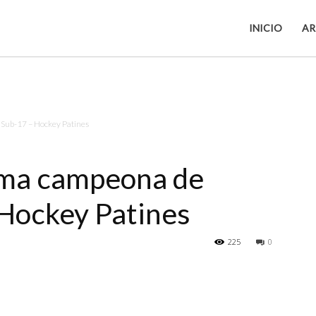
INICIO
AR
Sub-17 – Hockey Patines
ama campeona de
Hockey Patines
225
0