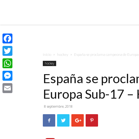
Facebook
Inicio
hockey
España se proclama campeona de Europa 
Twitter
hockey
WhatsApp
España se procl
Messenger
Europa Sub-17 – 
Email
8 septiembre, 2018