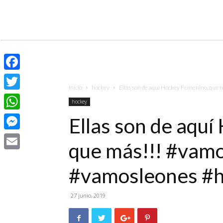
Facebook
Inicio
hockey
Ellas son de aquí Hockey Femenino, que 
Twitter
hockey
WhatsApp
Ellas son de aqu
Messenger
que más!!! #vam
Email
#vamosleones #
27 junio, 2019