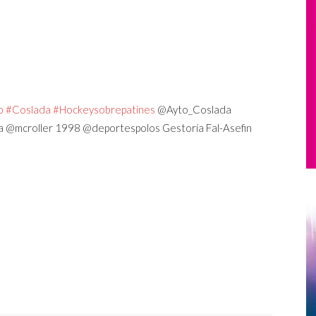
o
#Coslada
#Hockeysobrepatines
@Ayto_Coslada
a @mcroller 1998 @deportespolos Gestoría Fal-Asefin