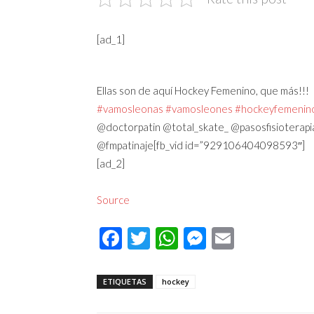
[ad_1]
Ellas son de aquí Hockey Femenino, que más!!!
#vamosleonas
#vamosleones
#hockeyfemenin
@doctorpatin @total_skate_ @pasosfisioterapi
@fmpatinaje[fb_vid id=”929106404098593″]
[ad_2]
Source
Facebook
Twitter
WhatsApp
Messenger
Email
ETIQUETAS
hockey