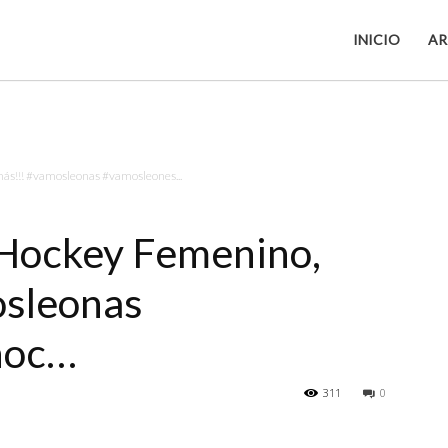
INICIO
AR
más!!! #vamosleonas #vamosleones...
í Hockey Femenino,
osleonas
hoc…
311
0