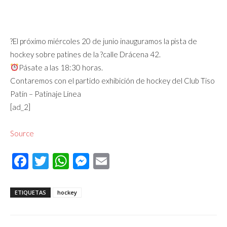
?El próximo miércoles 20 de junio inauguramos la pista de
hockey sobre patines de la ?calle Drácena 42.
Pásate a las 18:30 horas.
Contaremos con el partido exhibición de hockey del Club Tiso
Patín – Patinaje Línea
[ad_2]
Source
Facebook
Twitter
WhatsApp
Messenger
Email
ETIQUETAS
hockey