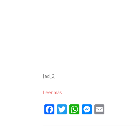
[ad_2]
Leer más
Facebook
Twitter
WhatsApp
Messenger
Email