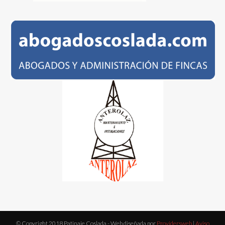
© Copyright 2018 Patinaje Coslada - Web diseñada por
Providersweb
|
Aviso