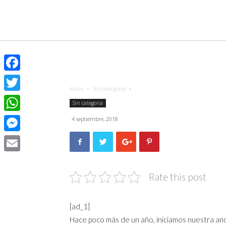
Facebook
Inicio
Sin categoría
Twitter
Sin categoría
WhatsApp
4 septiembre, 2018
Messenger
Email
Rate this post
[ad_1]
Hace poco más de un año, iniciamos nuestra an