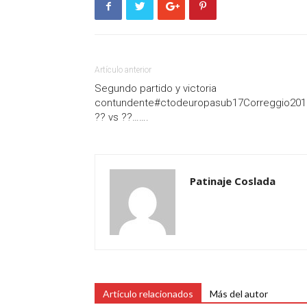
Artículo anterior
Segundo partido y victoria
contundente#ctodeuropasub17Correggio201
?? vs ??…….
Patinaje Coslada
Artículo relacionados
Más del autor