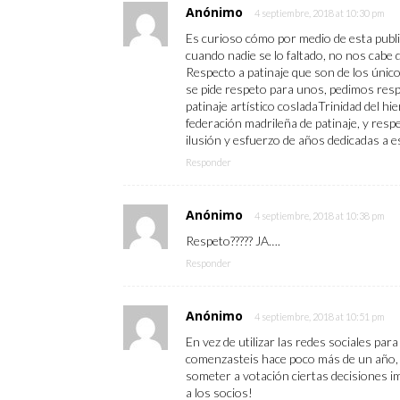
Anónimo
4 septiembre, 2018 at 10:30 pm
Es curioso cómo por medio de esta publi
cuando nadie se lo faltado, no nos cabe
Respecto a patinaje que son de los único
se pide respeto para unos, pedimos resp
patinaje artístico cosladaTrinidad del 
federación madrileña de patinaje, y res
ilusión y esfuerzo de años dedicadas a e
Responder
Anónimo
4 septiembre, 2018 at 10:38 pm
Respeto????? JA….
Responder
Anónimo
4 septiembre, 2018 at 10:51 pm
En vez de utilizar las redes sociales par
comenzasteis hace poco más de un año, 
someter a votación ciertas decisiones i
a los socios!