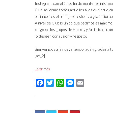
Instagram, con el único fin de mantener informa
Club, así como todos aquellos a los que acudí
patinadores el trabajo, el esfuerzo y la ilusión 
A nivel de Club lo único que pedimos es máxim
cargo de los grupos de Hockey y Artistico, su ú
lo deseen con ilusión y respeto.
Bienvenidos a la nueva temporada y gracias a
[ad_2]
Leer más
Facebook
Twitter
WhatsApp
Messenger
Email