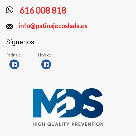
616 008 818
info@patinajecoslada.es
Síguenos:
Patinaje
Hockey