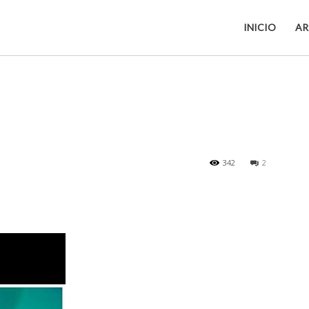
INICIO
AR
342
2