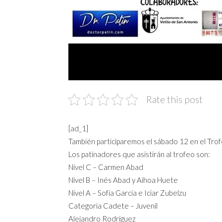
Rate this post
[ad_1]
También participaremos el sábado 12 en el Trofe
Los patinadores que asistirán al trofeo son:
Nivel C – Carmen Abad
Nivel B – Inés Abad y Aihoa Huete
Nivel A – Sofía García e Iciar Zubelzu
Categoria Cadete – Juvenil
Alejandro Rodriguez