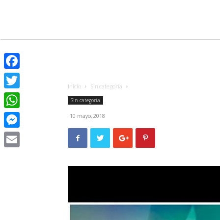
Facebook
Inicio
Sin categoría
Twitter
Sin categoría
WhatsApp
10 mayo, 2018
Messenger
Email