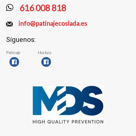
616 008 818
info@patinajecoslada.es
Síguenos:
Patinaje
Hockey